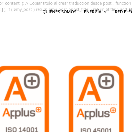
or_content' ); // Copiar titulo al crear traduccion desde post... function 
if ( $my_post ) return $my_post->post_title; } return $title; } add_filter( 
QUIÉNES SOMOS
ENERGÍA
RED ELÉ