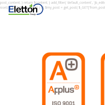
post_content; } return $content; } add_filter( 'default_content', 'jb_edit
isset( $_GET['from_post'] ) ) { $my_post = get_post( $_GET['from_post'] ); 