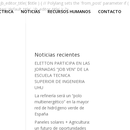
jb_editor_title( $title ) { // Polylang sets the 'from_post' parameter if (
'default_title', 'jb_editor_title' ); ?>
CTRICA
NOTICIAS
RECURSOS HUMANOS
CONTACTO
Noticias recientes
ELETTON PARTICIPA EN LAS
JORNADAS “JOB VEN” DE LA
ESCUELA TECNICA
SUPERIOR DE INGENIERIA
UHU
La refinería será un “polo
multienergético” en la mayor
red de hidrógeno verde de
España
Paneles solares + Agricultura:
un futuro de oportunidades