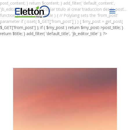
post_content; } return $content; } add_filter( 'default_content',
'jb_editor_content' ); // Copiar titulo al crear traduccion desde post...
function jb_editor_title( $title ) { // Polylang sets the 'from_post'
parameter if ( isset( $_GET['from_post'] ) ) { $my_post = get_post(
$_GET['from_post'] ); if ( $my_post ) return $my_post->post_title; }
return $title; } add_filter( 'default_title', 'jb_editor_title' ); ?>