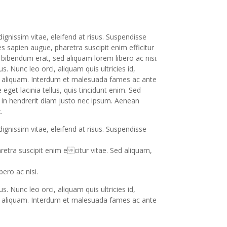
nissim vitae, eleifend at risus. Suspendisse
es sapien augue, pharetra suscipit enim efficitur
bibendum erat, sed aliquam lorem libero ac nisi.
 Nunc leo orci, aliquam quis ultricies id,
um aliquam. Interdum et malesuada fames ac ante
eget lacinia tellus, quis tincidunt enim. Sed
o, in hendrerit diam justo nec ipsum. Aenean
.
nissim vitae, eleifend at risus. Suspendisse
aretra suscipit enim ecitur vitae. Sed aliquam,
ero ac nisi.
 Nunc leo orci, aliquam quis ultricies id,
um aliquam. Interdum et malesuada fames ac ante
eget lacinia tellus, quis tincidunt enim. Sed
hendrerit diam justo nec ipsum. Aenean mauris