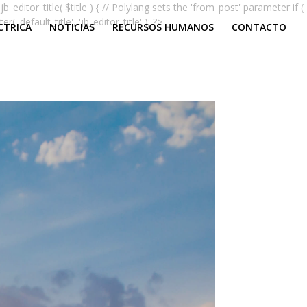
jb_editor_title( $title ) { // Polylang sets the 'from_post' parameter if (
'default_title', 'jb_editor_title' ); ?>
CTRICA
NOTICIAS
RECURSOS HUMANOS
CONTACTO