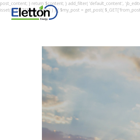
post_content; } return $content; } add_filter( 'default_content', 'jb_edit
isset( $_GET['from_post'] ) ) { $my_post = get_post( $_GET['from_post'] ); 