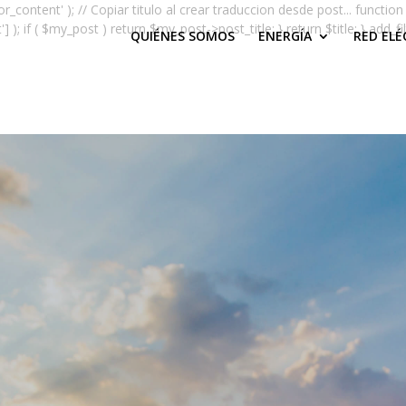
or_content' ); // Copiar titulo al crear traduccion desde post... function 
if ( $my_post ) return $my_post->post_title; } return $title; } add_filter( 
QUIÉNES SOMOS
ENERGÍA
RED ELÉ