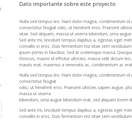
Dato importante sobre este proyecto
)
Nulla sed tempus leo. Nam dolor magna, condimentum id dig
consectetur feugiat odio, ut hendrerit eros. Praesent ultrici
vitae. Sed aliquam, massa ut viverra bibendum, urna augue 
Sed ante mi, tincidunt tempus dapibus a, egestas eget metus.
convallis in eros. Duis fermentum nisi vitae sem vestibul
ipsum primis in faucibus. Sed at scelerisque massa. Quisque 
rhoncus, mauris id efficitur ultricies, massa velit dictum le
mauris erat, maximus a venenatis ac, condimentum ac erat
Nulla sed tempus leo. Nam dolor magna, condimentum id dig
consectetur feugiat
odio, ut hendrerit eros. Praesent ultricies sapien augue, ph
massa ut viverra
bibendum, urna augue bibendum erat, sed aliquam lorem lib
Sed ante mi, tincidunt tempus dapibus a, egestas eget metus.
convallis in eros. Duis fermentum nisi vitae sem vestibul
ipsum primis in faucibus. Sed at scelerisque massa. Quisque 
rhoncuuris id ecitur ultricies, massa velit dictum leo, in 